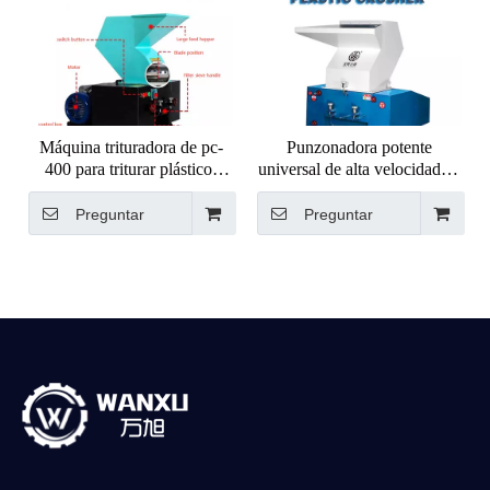
Máquina trituradora de pc-
Punzonadora potente
400 para triturar plástico,
universal de alta velocidad de
máquina trituradora de
PVC/PP, trituradora, plástico
plástico
PVC de poco ruido
Preguntar
Preguntar