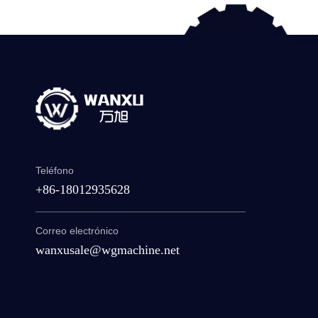
Teléfono
+86-18012935628
Correo electrónico
wanxusale@wgmachine.net